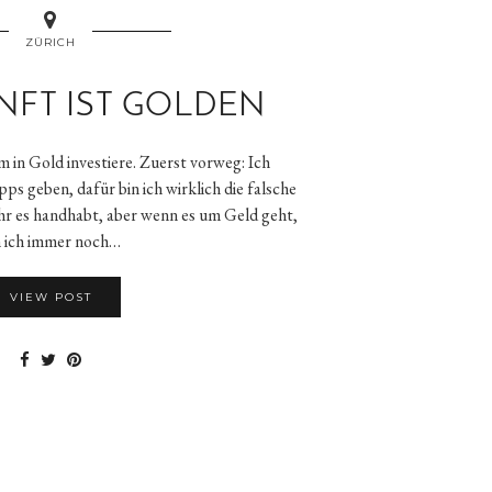
ZÜRICH
NFT IST GOLDEN
m in Gold investiere. Zuerst vorweg: Ich
s geben, dafür bin ich wirklich die falsche
 Ihr es handhabt, aber wenn es um Geld geht,
n ich immer noch…
VIEW POST