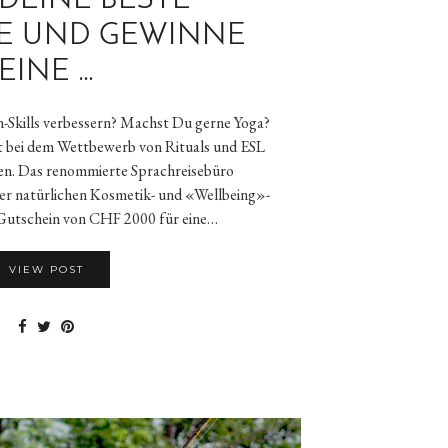
 DEINE BESTE
E UND GEWINNE
EINE …
-Skills verbessern? Machst Du gerne Yoga?
t bei dem Wettbewerb von Rituals und ESL
en. Das renommierte Sprachreisebüro
er natürlichen Kosmetik- und «Wellbeing»-
n Gutschein von CHF 2000 für eine…
VIEW POST