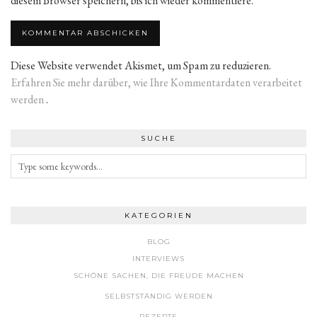
diesem Browser speichern, bis ich wieder kommentiere.
Diese Website verwendet Akismet, um Spam zu reduzieren.
Erfahren Sie mehr darüber, wie Ihre Kommentardaten verarbeitet
werden
.
SUCHE
KATEGORIEN
BLOG
INTERVIEWS
SCHÖNE SACHEN, DIE FREUDE MACHEN
SELBSTSTÄNDIG WERDEN
REZEPTE